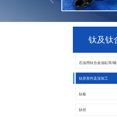
钛及钛
石油用钛合金油缸筒/轴
钛异形件及深加工
钛板
钛丝