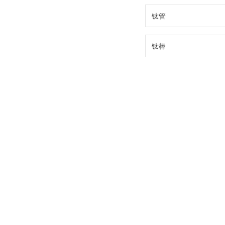
钛管
钛棒